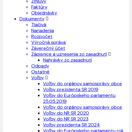
Zmluvy
Faktúry
Objednávky
Dokumenty
Tlačivá
Nariadenia
Rozpočet
Výročná správa
Záverečný účet
Zápisnice a uznesenia zo zasadnutí
Nahrávky zo zasadnutí
Odpady
Ostatné
Voľby
Voľby do orgánov samosprávy obce
Voľby prezidenta SR 2019
Voľby do Európskeho parlamentu
25.05.2019
Voľby do orgánov samosprávy obce
Voľby do NR SR 2020
Voľby do NR SR 2023
Voľby prezidenta SR 2024
Voľby do Európskeho parlamentu rok