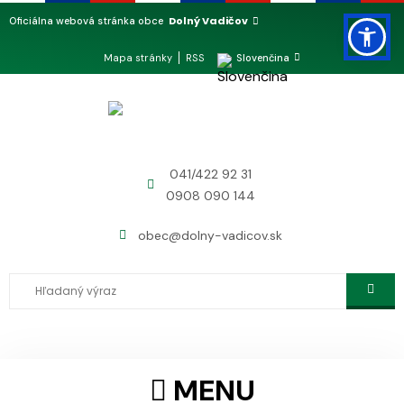
Dolný Vadičov
Oficiálna webová stránka obce
Mapa stránky
RSS
Slovenčina
041/422 92 31
0908 090 144
obec@dolny-vadicov.sk
MENU