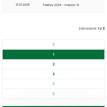
31.01.2025
Faktúry 2024 - mesiac 12
Zobrazené:
1 z 3
1
2
3